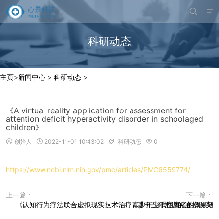


科研动态
主页
>
新闻中心
>
科研动态
>
《A virtual reality application for assessment for
attention deficit hyperactivity disorder in schoolaged
children》
创始人
2022-11-01 10:43:02
科研动态
0




https://www.ncbi.nlm.nih.gov/pmc/articles/PMC6559774/
上一篇：
下一篇：
《认知行为疗法联合虚拟现实技术治疗青少年失眠症患者的效果研
《基于五行学说的虚拟现实